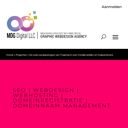
Aanmelden
Home
»
Projecten
»
De auto-aanpassingen van Trapmann voor mindervaliden en hulpverleners
SEO | WEBDESIGN |
WEBHOSTING |
DOMEINREGISTRATIE |
DOMEINNAAM MANAGEMENT